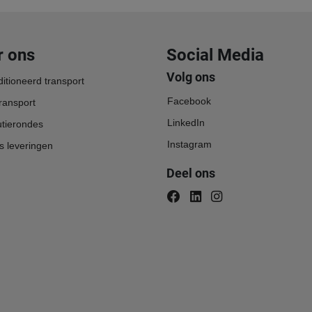
r ons
Social Media
Volg ons
itioneerd transport
Facebook
transport
LinkedIn
utierondes
Instagram
s leveringen
Deel ons