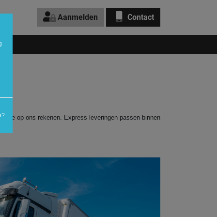
Aanmelden
Contact
g
IA
n?
kan je op ons rekenen. Express leveringen passen binnen