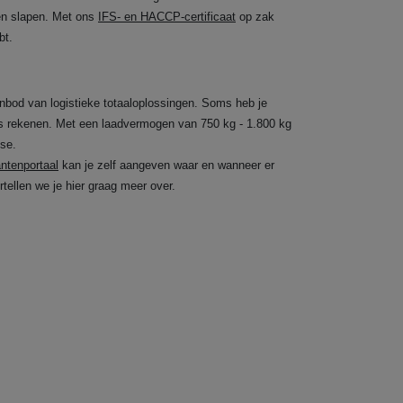
ren slapen. Met ons
IFS- en HACCP-certificaat
op zak
bt.
nbod van logistieke totaaloplossingen. Soms heb je
ns rekenen. Met een laadvermogen van 750 kg - 1.800 kg
tse.
antenportaal
kan je zelf aangeven waar en wanneer er
tellen we je hier graag meer over.