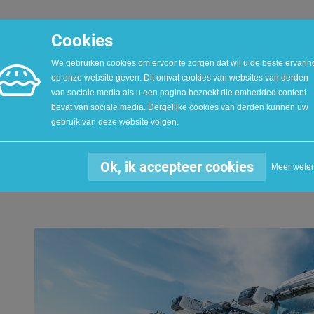
Cookies
We gebruiken cookies om ervoor te zorgen dat wij u de beste ervarin
KERNWAARDEN
VACATURES
CERTIFICATEN
AWARDS
PERS EN MED
op onze website geven. Dit omvat cookies van websites van derden
van sociale media als u een pagina bezoekt die embedded content
bevat van sociale media. Dergelijke cookies van derden kunnen uw
Express leveringen
gebruik van deze website volgen.
Ok, ik accepteer cookies
Meer wete
Soms heb je onverwacht een extra snelle levering nodig en ook dan 
ons kwaliteitsvol aanbod van logistieke totaaloplossingen.