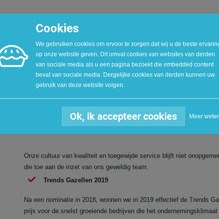
Cookies
We gebruiken cookies om ervoor te zorgen dat wij u de beste ervarin
KERNWAARDEN
VACATURES
CERTIFICATEN
AWARDS
PERS EN MED
op onze website geven. Dit omvat cookies van websites van derden
van sociale media als u een pagina bezoekt die embedded content
bevat van sociale media. Dergelijke cookies van derden kunnen uw
Awards
gebruik van deze website volgen.
Ok, ik accepteer cookies
Awards
Meer wete
Onze cultuur van kwaliteit en toegewijde service blijft niet onopgem
die toe aan de inzet van ons geweldig team.
Trends
Gazellen 2019
Na een nominatie in 2018, wonnen we in 2019 effectief de Trends G
prijs voor de snelst groeiende bedrijven die het ondernemingsklimaat