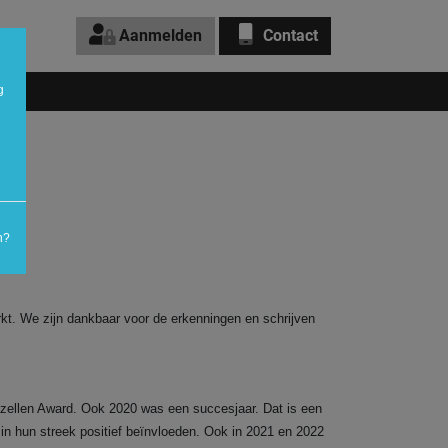
Aanmelden
Contact
g
IA
n?
erkt. We zijn dankbaar voor de erkenningen en schrijven
azellen Award. Ook 2020 was een succesjaar. Dat is een
 in hun streek positief beïnvloeden. Ook in 2021 en 2022